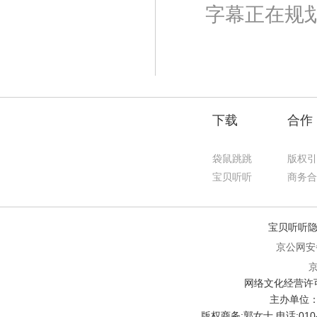
字幕正在规
下载
合作
袋鼠跳跳
版权引
宝贝听听
商务合
宝贝听听隐
京公网安备 
京
网络文化经营许可证
主办单位
版权商务:郭女士 电话:010-626